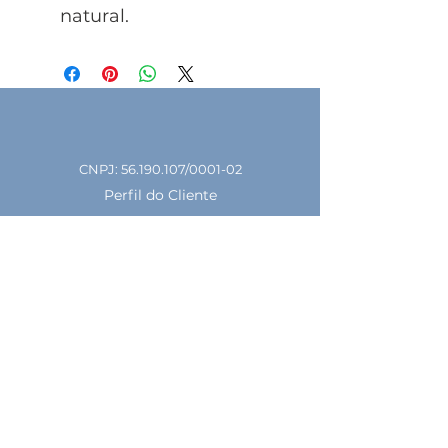
natural.
CNPJ:
56.190.107
/0001-02
Perfil do Cliente
Meus Pedidos
Meus endereços
Mapa do site
Sobre a Almar
Loja Principal
Fazer Login
Entrar em contato