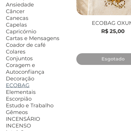
Ansiedade
Câncer
Canecas
ECOBAG OXU
Capelas
Preço
R$ 25,00
Capricórnio
Cartas e Mensagens
Coador de café
Colares
Conjuntos
Esgotado
Coragem e
Autoconfiança
Decoração
ECOBAG
Elementais
Escorpião
Estudo e Trabalho
Gêmeos
INCENSÁRIO
INCENSO