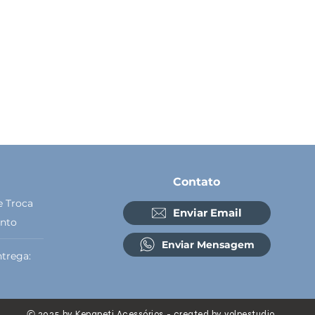
Contato
e Troca
Enviar Email
nto
Enviar Mensagem
trega:
2025 by Kepapeti Acessórios - created by
volpestudio
©