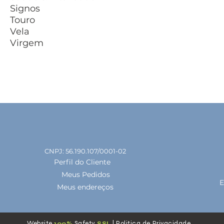
Signos
Touro
Vela
Virgem
CNPJ: 56.190.107/0001-02
Perfil do Cliente
Meus Pedidos
E
Meus endereços
Website
Safety
|
Politica de Privacidade
100%
S
SL