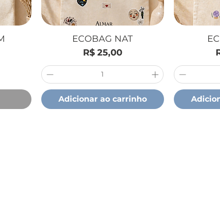
M
ECOBAG NAT
EC
Preço
R$ 25,00
Adicionar ao carrinho
Adicio