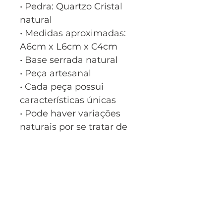
• Pedra: Quartzo Cristal
natural
• Medidas aproximadas:
A6cm x L6cm x C4cm
• Base serrada natural
• Peça artesanal
• Cada peça possui
características únicas
• Pode haver variações
naturais por se tratar de
pedra natural
Intenção principal:
Clareza energética
Intenções secundárias:
Harmonia • Amplificação •
Paz interior