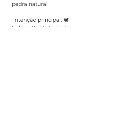
pedra natural
Intenção principal: 🕊️
Calma, Paz & Ansiedade
Intenções secundárias: 🔮
Intuição & Espiritualidade
• 🌸 Amor &
Relacionamentos
CNPJ:
56.190.107
/0001-02
Perfil do Cliente
Meus Pedidos
Meus endereços