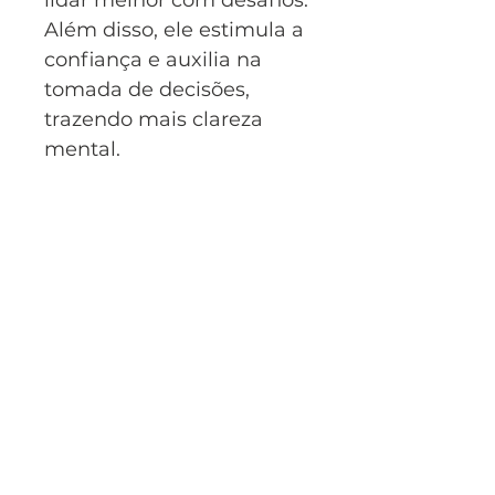
lidar melhor com desafios.
Além disso, ele estimula a
confiança e auxilia na
tomada de decisões,
trazendo mais clareza
mental.
CNPJ:
56.190.107
/0001-02
Perfil do Cliente
Meus Pedidos
Meus endereços
Mapa do site