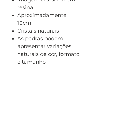
resina
Aproximadamente
10cm
Cristais naturais
As pedras podem
apresentar variações
naturais de cor, formato
e tamanho
CNPJ:
56.190.107
/0001-02
Perfil do Cliente
Meus Pedidos