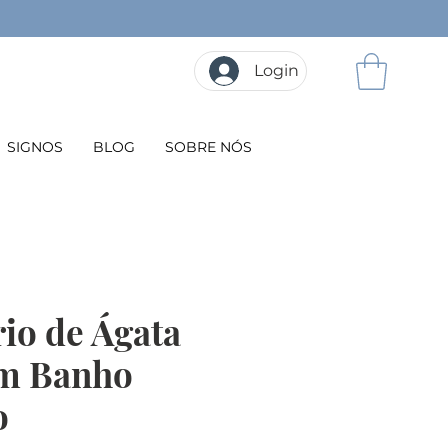
Login
SIGNOS
BLOG
SOBRE NÓS
io de Ágata
m Banho
o