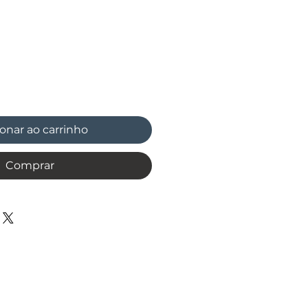
reço
onar ao carrinho
Comprar