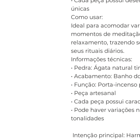
• Cada peça possui dese
únicas
Como usar:
Ideal para acomodar var
momentos de meditação
relaxamento, trazendo so
seus rituais diários.
Informações técnicas:
• Pedra: Ágata natural t
• Acabamento: Banho do
• Função: Porta-incenso 
• Peça artesanal
• Cada peça possui carac
• Pode haver variações n
tonalidades
Intenção principal: Har