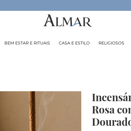
BEM ESTAR E RITUAIS
CASA E ESTILO
RELIGIOSOS
Incensár
Rosa co
Dourad