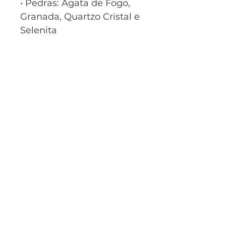
• Pedras: Ágata de Fogo,
Granada, Quartzo Cristal e
Selenita
• Imagem: Iansã
• Globo transparente
suspenso em base
metálica formato lua
• Peça artesanal
• Cada peça possui
características únicas
• Pode haver variações
naturais por se tratar de
cristais naturais