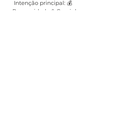
Intenção principal: 💰
Prosperidade & Caminhos
Intenções secundárias: 🔥
Coragem & Autoconfiança
• 🌿 Saúde & Vitalidade
CNPJ:
56.190.107
/0001-02
Perfil do Cliente
Meus Pedidos
Meus endereços
Mapa do site
Sobre a Almar