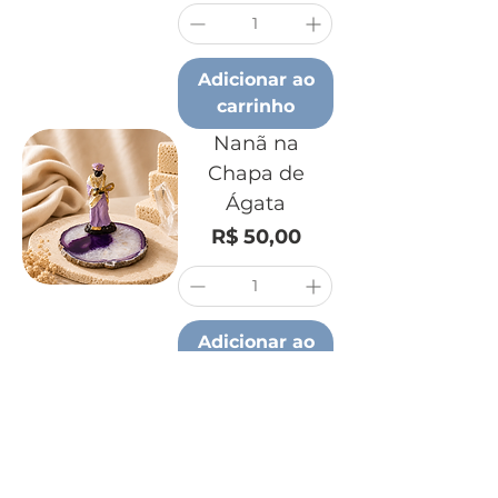
Adicionar ao
carrinho
Nanã na
Chapa de
Ágata
Preço
R$ 50,00
Adicionar ao
carrinho
Globo Lunar
Exu
Preço
R$ 85,00