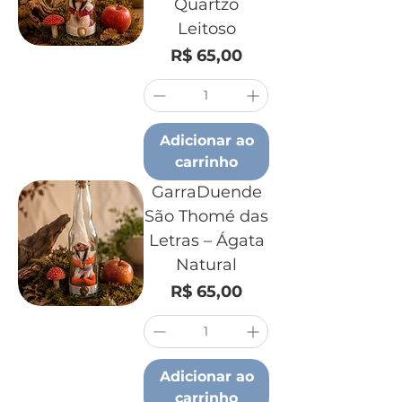
Quartzo
Leitoso
Preço
R$ 65,00
Adicionar ao
carrinho
GarraDuende
São Thomé das
Letras – Ágata
Natural
Preço
R$ 65,00
Adicionar ao
carrinho