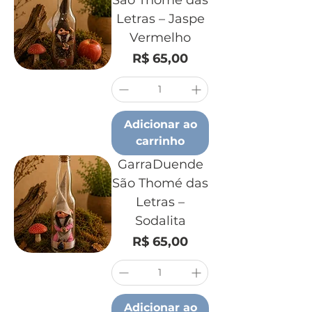
São Thomé das
Letras – Jaspe
Vermelho
Preço
R$ 65,00
Adicionar ao
carrinho
GarraDuende
São Thomé das
Letras –
Sodalita
Preço
R$ 65,00
Adicionar ao