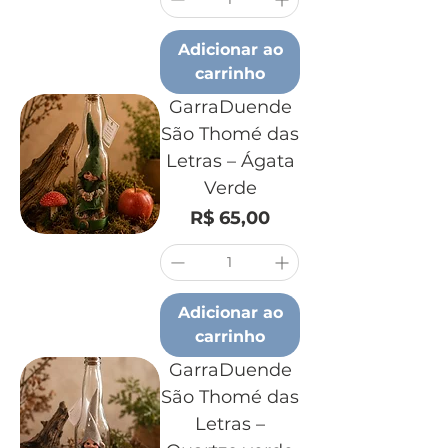
Adicionar ao
carrinho
GarraDuende
São Thomé das
Letras – Ágata
Verde
Preço
R$ 65,00
Adicionar ao
carrinho
GarraDuende
São Thomé das
Letras –