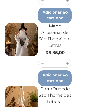
Adicionar ao
carrinho
Mago
Artesanal de
São Thomé das
Letras
Preço
R$ 85,00
Adicionar ao
carrinho
GarraDuende
São Thomé das
Letras –