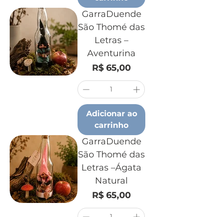
GarraDuende
São Thomé das
Letras –
Aventurina
Preço
R$ 65,00
Adicionar ao
carrinho
GarraDuende
São Thomé das
Letras –Ágata
Natural
Preço
R$ 65,00