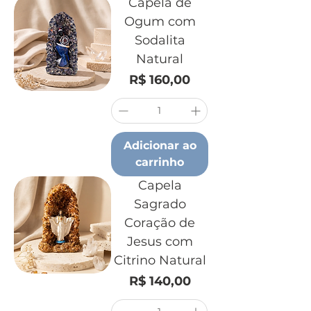
Capela de
Ogum com
Sodalita
Natural
Preço
R$ 160,00
Adicionar ao
carrinho
Capela
Sagrado
Coração de
Jesus com
Citrino Natural
Preço
R$ 140,00