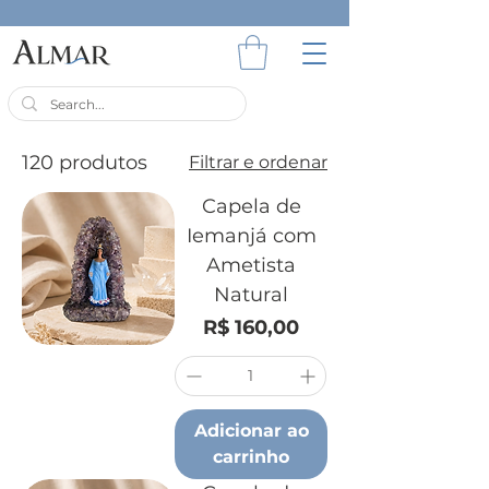
120 produtos
Filtrar e ordenar
Capela de
Iemanjá com
Ametista
Natural
Preço
R$ 160,00
Adicionar ao
carrinho