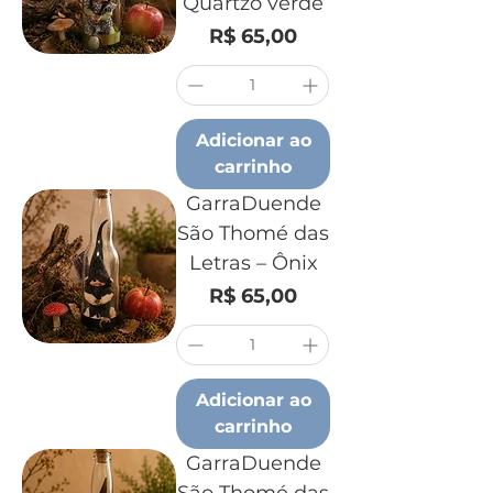
Quartzo verde
Preço
R$ 65,00
Adicionar ao
carrinho
GarraDuende
São Thomé das
Letras – Ônix
Preço
R$ 65,00
Adicionar ao
carrinho
GarraDuende