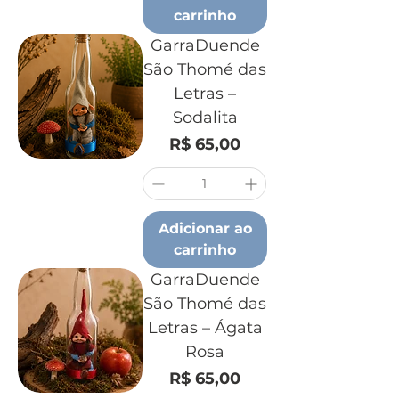
carrinho
GarraDuende
São Thomé das
Letras –
Sodalita
Preço
R$ 65,00
Adicionar ao
carrinho
GarraDuende
São Thomé das
Letras – Ágata
Rosa
Preço
R$ 65,00